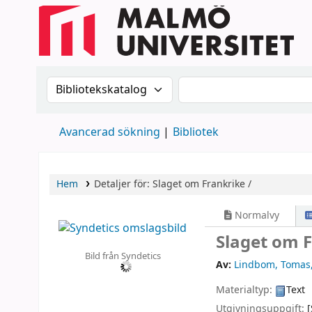
Sök i katalogen efter:
Sök i katalogen
Avancerad sökning
Bibliotek
Hem
Detaljer för:
Slaget om Frankrike /
Normalvy
Slaget om 
Bild från Syndetics
Av:
Lindbom, Tomas
Materialtyp:
Text
Utgivningsuppgift: