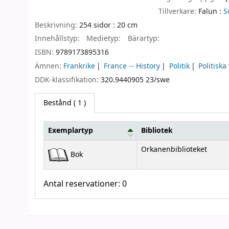
Tillverkare:
Falun :
S
Beskrivning:
254 sidor : 20 cm
Innehållstyp:
Medietyp:
Bärartyp:
ISBN:
9789173895316
Ämnen:
Frankrike
France -- History
Politik
Politisk
DDK-klassifikation:
320.9440905 23/swe
Bestånd
( 1 )
Exemplartyp
Bibliotek
Bestånd
Orkanenbiblioteket
Bok
Antal reservationer: 0