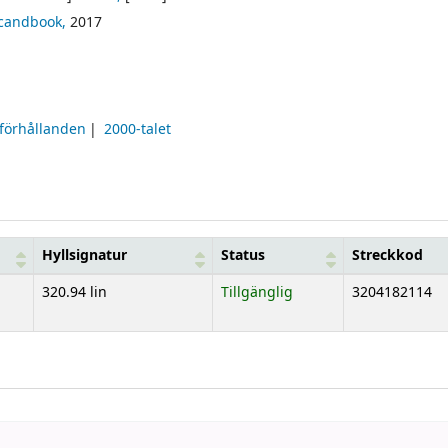
candbook,
2017
a förhållanden
2000-talet
Hyllsignatur
Status
Streckkod
320.94 lin
Tillgänglig
3204182114