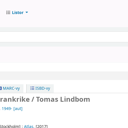
Listor
MARC-vy
ISBD-vy
Frankrike /
Tomas Lindbom
, 1949-
[aut]
[Stockholm] :
Atlas,
[2017]