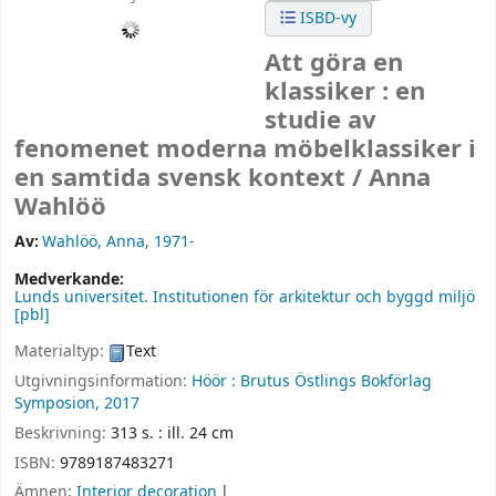
ISBD-vy
Att göra en
klassiker : en
studie av
fenomenet moderna möbelklassiker i
en samtida svensk kontext /
Anna
Wahlöö
Av:
Wahlöö, Anna
, 1971-
Medverkande:
Lunds universitet. Institutionen för arkitektur och byggd miljö
[pbl]
Materialtyp:
Text
Utgivningsinformation:
Höör :
Brutus Östlings Bokförlag
Symposion,
2017
Beskrivning:
313 s. : ill. 24 cm
ISBN:
9789187483271
Ämnen:
Interior decoration