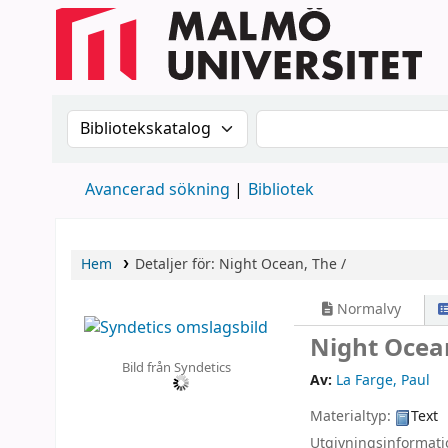
Sök i katalogen efter:
Sök i katalogen
Avancerad sökning
Bibliotek
Hem
Detaljer för:
Night Ocean, The /
Normalvy
Night Ocea
Bild från Syndetics
Av:
La Farge, Paul
Materialtyp:
Text
Utgivningsinformat