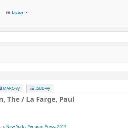
Listor
MARC-vy
ISBD-vy
n, The /
La Farge, Paul
ion:
New York :
Penguin Press,
2017