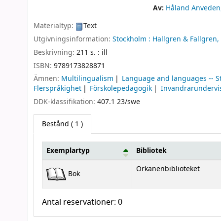
Av:
Håland Anveden,
Materialtyp:
Text
Utgivningsinformation:
Stockholm :
Hallgren & Fallgren,
Beskrivning:
211 s. : ill
ISBN:
9789173828871
Ämnen:
Multilingualism
Language and languages -- S
Flerspråkighet
Förskolepedagogik
Invandrarundervi
DDK-klassifikation:
407.1 23/swe
Bestånd
( 1 )
Exemplartyp
Bibliotek
Bestånd
Orkanenbiblioteket
Bok
Antal reservationer: 0