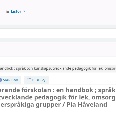
Listor
andbok ; språk och kunskapsutvecklande pedagogik för lek, omsorg
MARC-vy
ISBD-vy
rande förskolan : en handbok ; språk
vecklande pedagogik för lek, omsorg
flerspråkiga grupper /
Pia Håveland