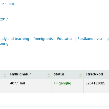
 Pia
[aut]
2017
tudy and teaching
Immigrants -- Education
Språkundervisning
sning
Hyllsignatur
Status
Streckkod
407.1 hål
Tillgänglig
3204183085