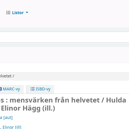
Listor
lvetet /
MARC-vy
ISBD-vy
s : mensvärken från helvetet /
Hulda
linor Hägg (ill.)
da
[aut]
 Elinor
[ill]