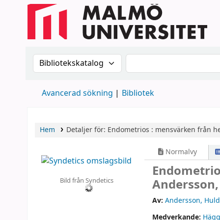
Sök i katalogen efter:
Sök i katalogen
Avancerad sökning
Bibliotek
Hem
Detaljer för:
Endometrios :
mensvärken från he
Normalvy
Endometrio
Bild från Syndetics
Andersson, E
Av:
Andersson, Hul
Medverkande:
Hägg,