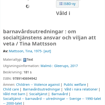
ISBD-vy
Våld i
barnavårdsutredningar : om
socialtjänstens ansvar och viljan att
veta /
Tina Mattsson
Av:
Mattsson, Tina
, 1975-
[aut]
Materialtyp:
Text
Utgivningsinformation:
Malmö :
Gleerups,
2017
Beskrivning:
181 s
ISBN:
9789140694942
Ämnen:
Children -- Violence against
Public welfare
Child care
Barnavårdsutredningar
Våld i nära relationer
Våld mot barn
Socialtjänst
Barnavård
Socialtjänst -- barnavård -- utredningar -- Sverige -- 1990-talet
-- 2000-talet