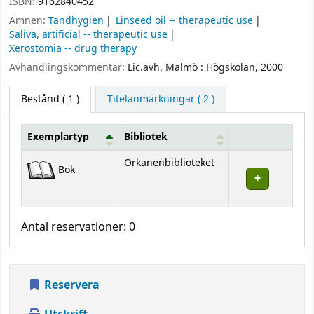
ISBN:
9162840452
Ämnen:
Tandhygien
Linseed oil -- therapeutic use
Saliva, artificial -- therapeutic use
Xerostomia -- drug therapy
Avhandlingskommentar:
Lic.avh. Malmö : Högskolan, 2000
Bestånd
( 1 )
Titelanmärkningar ( 2 )
Exemplartyp
Bibliotek
Bestånd
Orkanenbiblioteket
Bok
Antal reservationer: 0
Reservera