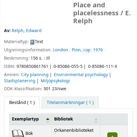
Place and
placelessness /
E.
Relph
Av:
Relph, Edward
Materialtyp:
Text
Utgivningsinformation:
London :
Pion,
cop. 1976
Beskrivning:
156 s. : ill
ISBN:
9780850861761
0-85086-055-5
0-85086-111-X
Ämnen:
City planning
Environmental psychology
Stadsplanering
Miljöpsykologi
DDK-klassifikation:
301 23/swe
Bestånd
( 1 )
Titelanmärkningar ( 1 )
Exemplartyp
Bibliotek
Bestånd
Orkanenbiblioteket
Bok