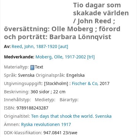
Tio dagar som
skakade världen
/
John Reed ;
översättning: Olle Moberg ; förord
och porträtt: Barbara Lönnqvist
Av:
Reed, John
, 1887-1920
[aut]
Medverkande:
Moberg, Olle
, 1917-2002
[trl]
Materialtyp:
Text
Språk:
Svenska
Originalspråk:
Engelska
Utgivningsuppgift:
[Stockholm] :
Fischer & Co,
2017
Beskrivning:
360 sidor ; 22 cm
Innehållstyp:
Medietyp:
Bärartyp:
ISBN:
9789188243287
Originaltitel:
Ten days that shook the world. Svenska
Ämnen:
Ryska revolutionen 1917
DDK-klassifikation:
947.0841 23/swe