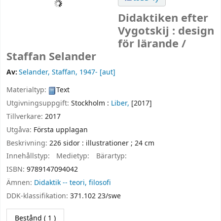
Didaktiken efter
Vygotskij : design
för lärande /
Staffan Selander
Av:
Selander, Staffan
, 1947-
[aut]
Materialtyp:
Text
Utgivningsuppgift:
Stockholm :
Liber,
[2017]
Tillverkare:
2017
Utgåva:
Första upplagan
Beskrivning:
226 sidor : illustrationer ; 24 cm
Innehållstyp:
Medietyp:
Bärartyp:
ISBN:
9789147094042
Ämnen:
Didaktik -- teori, filosofi
DDK-klassifikation:
371.102 23/swe
Bestånd
( 1 )