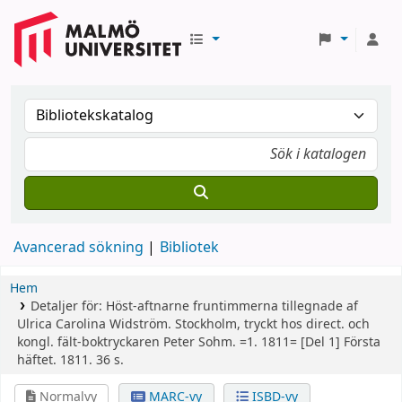
Avancerad sökning
Bibliotek
Hem
Detaljer för:
Höst-aftnarne fruntimmerna tillegnade af
Ulrica Carolina Widström. Stockholm, tryckt hos direct. och
kongl. fält-boktryckaren Peter Sohm. =1. 1811=
[Del 1]
Första
häftet. 1811. 36 s.
Normalvy
MARC-vy
ISBD-vy