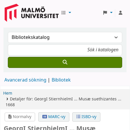
Avancerad sökning
Bibliotek
Hem
Detaljer för:
GeorgI StiernhielmI ... Musæ suethizantes ...
1668
Normalvy
MARC-vy
ISBD-vy
GeorgI StiernhielmI ... Musæ