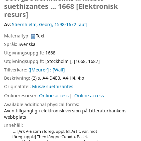
suethizantes ... 1668
[Elektronisk
resurs]
Av:
Stiernhielm, Georg
, 1598-1672
[aut]
Materialtyp:
Text
Språk:
Svenska
Utgivningsuppgift:
1668
Utgivningsuppgift:
[Stockholm ],
[1668, 1687]
Tillverkare:
([Meurer] : [Wall]
Beskrivning:
(2) s. A4-D4E3, A4-H4. 4:o
Originaltitel:
Musæ suethizantes
Onlineresurser:
Online access
Online access
Available additional physical forms:
Även tillgänglig i elektronisk version på Litteraturbankens
webbplats
Innehåll:
[Ark A-E som i föreg. uppl. Bl. Ai tit. var. mot
föreg. uppl.:] Then fångne Cupido. Ballet.