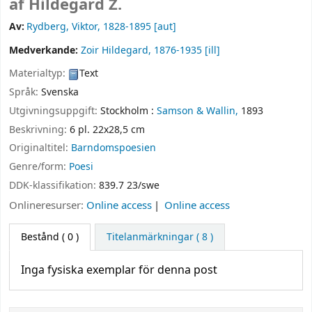
af Hildegard Z.
Av:
Rydberg, Viktor
, 1828-1895
[aut]
Medverkande:
Zoir Hildegard
, 1876-1935
[ill]
Materialtyp:
Text
Språk:
Svenska
Utgivningsuppgift:
Stockholm :
Samson & Wallin,
1893
Beskrivning:
6 pl. 22x28,5 cm
Originaltitel:
Barndomspoesien
Genre/form:
Poesi
DDK-klassifikation:
839.7 23/swe
Onlineresurser:
Online access
Online access
Bestånd
( 0 )
Titelanmärkningar ( 8 )
Inga fysiska exemplar för denna post