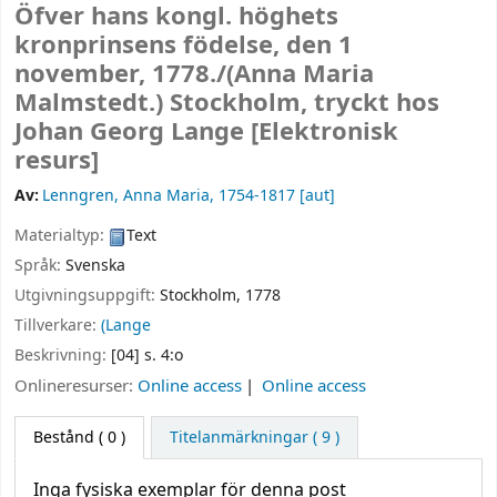
Öfver hans kongl. höghets
kronprinsens födelse, den 1
november, 1778./(Anna Maria
Malmstedt.) Stockholm, tryckt hos
Johan Georg Lange
[Elektronisk
resurs]
Av:
Lenngren, Anna Maria
, 1754-1817
[aut]
Materialtyp:
Text
Språk:
Svenska
Utgivningsuppgift:
Stockholm,
1778
Tillverkare:
(Lange
Beskrivning:
[04] s. 4:o
Onlineresurser:
Online access
Online access
Bestånd
( 0 )
Titelanmärkningar ( 9 )
Inga fysiska exemplar för denna post