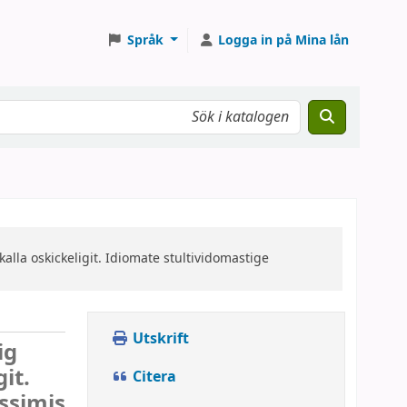
Språk
Logga in på Mina lån
alla oskickeligit. Idiomate stultividomastige
Utskrift
ig
it.
Citera
issimis