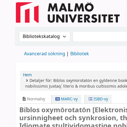
Sök i katalogen efter:
Sök i katalogen
Avancerad sökning
Bibliotek
Hem
Detaljer för:
Biblos oxymōrotatōn
en gyldenne book 
nobilissimis Juxtaq:́ literis & moribus cultissimis ado
Normalvy
MARC-vy
ISBD-vy
Biblos oxymōrotatōn
[Elektroni
ursinnigheet och synkrosion, the
Idiomate stultividomastige nobil