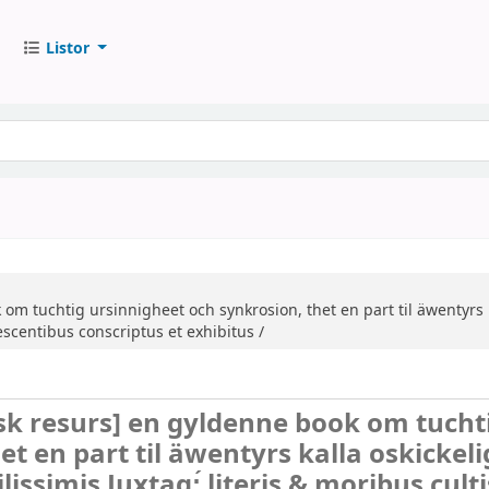
Listor
om tuchtig ursinnigheet och synkrosion, thet en part til äwentyrs k
lescentibus conscriptus et exhibitus /
sk resurs]
en gyldenne book om tucht
t en part til äwentyrs kalla oskickelig
issimis Juxtaq:́ literis & moribus cult