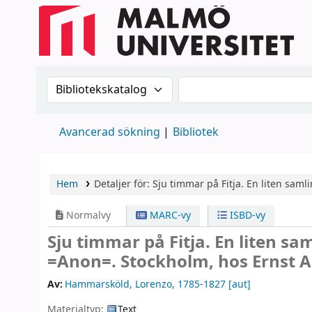
Sök i katalogen efter:
Sök i katalogen
Avancerad sökning
Bibliotek
Hem
Detaljer för:
Sju timmar på Fitja. En liten saml
Normalvy
MARC-vy
ISBD-vy
Sju timmar på Fitja. En liten sam
=Anon=. Stockholm, hos Ernst 
Av:
Hammarsköld, Lorenzo
, 1785-1827
[aut]
Materialtyp:
Text