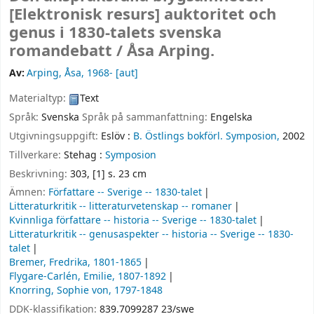
[Elektronisk resurs]
auktoritet och
genus i 1830-talets svenska
romandebatt /
Åsa Arping.
Av:
Arping, Åsa
, 1968-
[aut]
Materialtyp:
Text
Språk:
Svenska
Språk på sammanfattning:
Engelska
Utgivningsuppgift:
Eslöv :
B. Östlings bokförl. Symposion,
2002
Tillverkare:
Stehag :
Symposion
Beskrivning:
303, [1] s. 23 cm
Ämnen:
Författare -- Sverige -- 1830-talet
Litteraturkritik -- litteraturvetenskap -- romaner
Kvinnliga författare -- historia -- Sverige -- 1830-talet
Litteraturkritik -- genusaspekter -- historia -- Sverige -- 1830-
talet
Bremer, Fredrika, 1801-1865
Flygare-Carlén, Emilie, 1807-1892
Knorring, Sophie von, 1797-1848
DDK-klassifikation:
839.7099287 23/swe