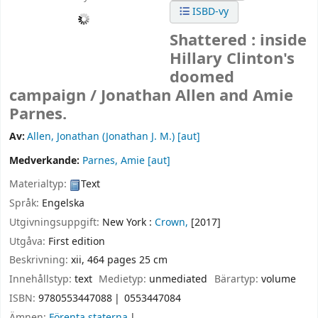
ISBD-vy
Shattered : inside
Hillary Clinton's
doomed
campaign /
Jonathan Allen and Amie
Parnes.
Av:
Allen, Jonathan (Jonathan J. M.)
[aut]
Medverkande:
Parnes, Amie
[aut]
Materialtyp:
Text
Språk:
Engelska
Utgivningsuppgift:
New York :
Crown,
[2017]
Utgåva:
First edition
Beskrivning:
xii, 464 pages 25 cm
Innehållstyp:
text
Medietyp:
unmediated
Bärartyp:
volume
ISBN:
9780553447088
0553447084
Ämnen:
Förenta staterna