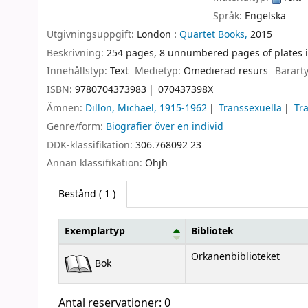
Språk:
Engelska
Utgivningsuppgift:
London :
Quartet Books,
2015
Beskrivning:
254 pages, 8 unnumbered pages of plates i
Innehållstyp:
Text
Medietyp:
Omedierad resurs
Bärart
ISBN:
9780704373983
070437398X
Ämnen:
Dillon, Michael, 1915-1962
Transsexuella
Tra
Genre/form:
Biografier över en individ
DDK-klassifikation:
306.768092 23
Annan klassifikation:
Ohjh
Bestånd
( 1 )
Exemplartyp
Bibliotek
Bestånd
Orkanenbiblioteket
Bok
Antal reservationer: 0