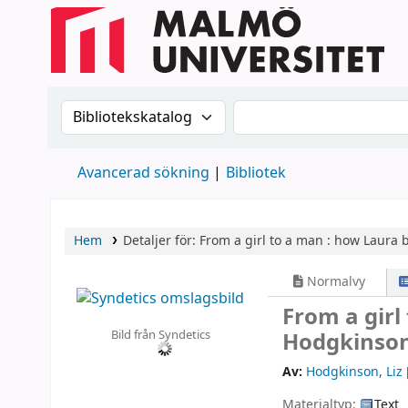
Sök i katalogen efter:
Sök i katalogen
Avancerad sökning
Bibliotek
Hem
Detaljer för:
From a girl to a man :
how Laura 
Normalvy
From a girl
Bild från Syndetics
Hodgkinson
Av:
Hodgkinson, Liz
Materialtyp:
Text