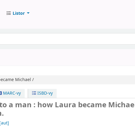
Listor
became Michael /
MARC-vy
ISBD-vy
 to a man : how Laura became Michae
.
[aut]