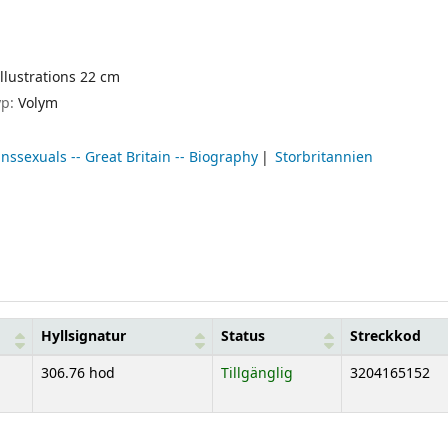
llustrations 22 cm
yp:
Volym
nssexuals -- Great Britain -- Biography
Storbritannien
Hyllsignatur
Status
Streckkod
306.76 hod
Tillgänglig
3204165152