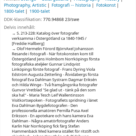
Photography, Artistic
Fotografi -- historia
Fotokonst
1800-talet
1900-talet
DDK-klassifikation:
770.94868 23/swe
Delvis innehåll:
S. 213-228: Katalog över fotografer
verksamma i Östergötland ca 1840-1945 /
[Freddie Hallberg]
Olof Hermelin Förord BjörnAxel Johansson
Resande i fotografi - När fotokonsten kom till
Östergötland Jens Holmbom Norrköpings första
fotografiska ateljéer Gunnar Lindqvist
Linköpings förste fotograf - Frans Dyring Viola
Edström Augusta Zetterling - Åtvidabergs första
fotograf Eva Dahlman Systrarn Dagmar Eriksén
och Hilda Winge - Två framgångsrika fotografer
Gunvor Vretblad "Se glad ut - tänk på den som
ska hat́" - Maria Tesch Leif Wallentinsson
Visitkortsepoken - Fotografiets spridning i länet
Eva Dahlman Bygdefotografen - Den
professionella amatören Pernilla Pusa Axel
Eriksson - En apotekare och hans kamera Eva
Dahlman - Några amatörfotografer Anders
Karlin När Norrköping fick färg Stefan
Hammenbäck Med kamera istället för ritstift och