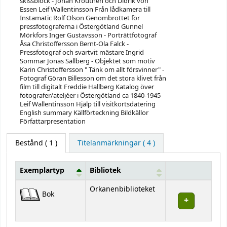
skissblock - Johan Krouthén och Didrik von
Essen Leif Wallentinsson Från lådkamera till
Instamatic Rolf Olson Genombrottet för
pressfotograferna i Östergötland Gunnel
Mörkfors Inger Gustavsson - Porträttfotograf
Åsa Christoffersson Bernt-Ola Falck -
Pressfotograf och svartvit mästare Ingrid
Sommar Jonas Sällberg - Objektet som motiv
Karin Christoffersson " Tänk om allt försvinner" -
Fotograf Göran Billesson om det stora klivet från
film till digitalt Freddie Hallberg Katalog över
fotografer/ateljéer i Östergötland ca 1840-1945
Leif Wallentinsson Hjälp till visitkortsdatering
English summary Källförteckning Bildkällor
Författarpresentation
Bestånd
( 1 )
Titelanmärkningar ( 4 )
Exemplartyp
Bibliotek
Bestånd
Orkanenbiblioteket
Bok