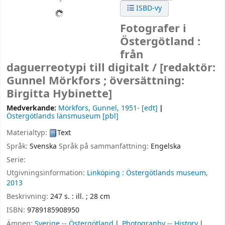
ISBD-vy
Fotografer i
Östergötland :
från
daguerreotypi till digitalt /
[redaktör:
Gunnel Mörkfors ; översättning:
Birgitta Hybinette]
Medverkande:
Mörkfors, Gunnel
, 1951-
[edt]
Östergötlands länsmuseum
[pbl]
Materialtyp:
Text
Språk:
Svenska
Språk på sammanfattning:
Engelska
Serie:
Utgivningsinformation:
Linköping :
Östergötlands museum,
2013
Beskrivning:
247 s. : ill. ; 28 cm
ISBN:
9789185908950
Ämnen:
Sverige -- Östergötland
Photography -- History