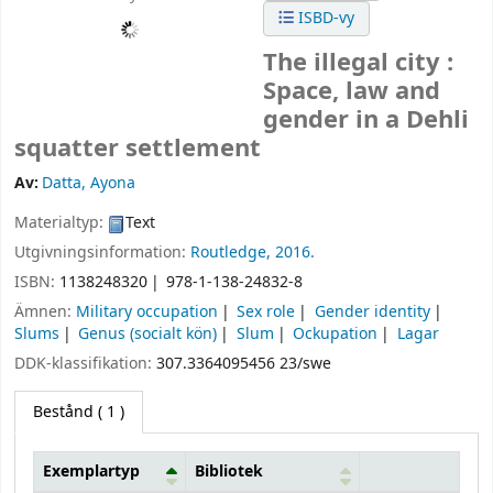
ISBD-vy
The illegal city :
Space, law and
gender in a Dehli
squatter settlement
Av:
Datta, Ayona
Materialtyp:
Text
Utgivningsinformation:
Routledge,
2016.
ISBN:
1138248320
978-1-138-24832-8
Ämnen:
Military occupation
Sex role
Gender identity
Slums
Genus (socialt kön)
Slum
Ockupation
Lagar
DDK-klassifikation:
307.3364095456 23/swe
Bestånd
( 1 )
Exemplartyp
Bibliotek