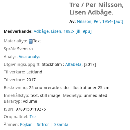
Tre /
Per Nilsson,
Lisen Adbåge.
Av:
Nilsson, Per
, 1954-
[aut]
Medverkande:
Adbåge, Lisen
, 1982-
[ill, 9pu]
Materialtyp:
Text
Språk:
Svenska
Analys:
Visa analys
Utgivningsuppgift:
Stockholm :
Alfabeta,
[2017]
Tillverkare:
Lettland
Tillverkare:
2017
Beskrivning:
25 onumrerade sidor illustrationer 25 cm
Innehållstyp:
text, still image
Medietyp:
unmediated
Bärartyp:
volume
ISBN:
9789150119275
Originaltitel:
Tre
Ämnen:
Pojkar
Siffror
Skämta