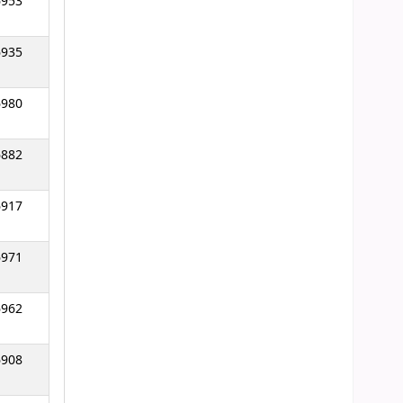
6953
6935
6980
6882
6917
6971
6962
6908