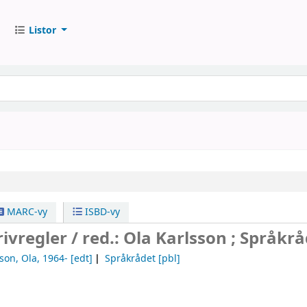
Listor
MARC-vy
ISBD-vy
ivregler /
red.: Ola Karlsson ; Språkrå
son, Ola
, 1964-
[edt]
Språkrådet
[pbl]