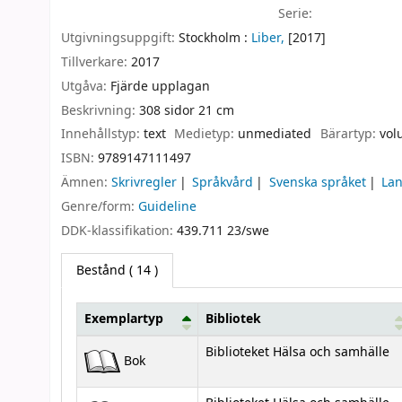
Serie:
Utgivningsuppgift:
Stockholm :
Liber,
[2017]
Tillverkare:
2017
Utgåva:
Fjärde upplagan
Beskrivning:
308 sidor 21 cm
Innehållstyp:
text
Medietyp:
unmediated
Bärartyp:
vol
ISBN:
9789147111497
Ämnen:
Skrivregler
Språkvård
Svenska språket
La
Genre/form:
Guideline
DDK-klassifikation:
439.711 23/swe
Bestånd
( 14 )
Exemplartyp
Bibliotek
Bestånd
Biblioteket Hälsa och samhälle
Bok