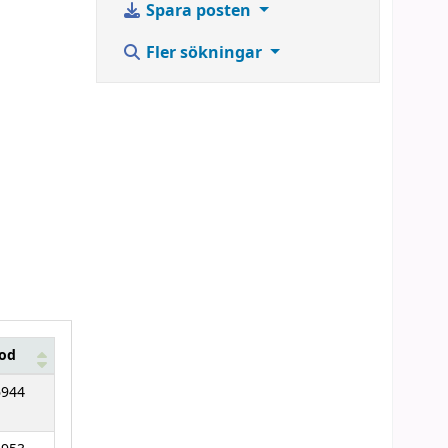
Spara posten
Fler sökningar
kod
6944