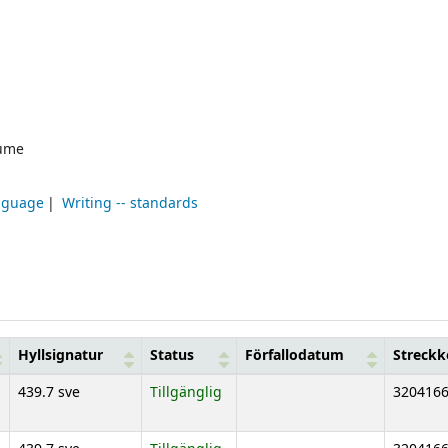
ume
nguage
Writing -- standards
Hyllsignatur
Status
Förfallodatum
Streck
439.7 sve
Tillgänglig
320416