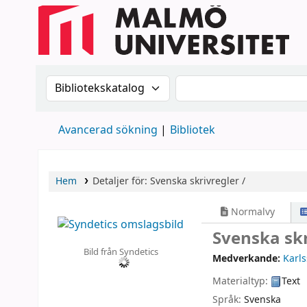
Sök i katalogen efter:
Sök i katalogen
Avancerad sökning
Bibliotek
Hem
Detaljer för:
Svenska skrivregler /
Normalvy
Svenska skr
Bild från Syndetics
Medverkande:
Karls
Materialtyp:
Text
Språk:
Svenska