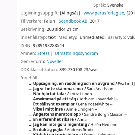
Språk:
Svenska
Utgivningsuppgift:
[Alingsås] :
www.parusforlag.se,
[201
Tillverkare:
Falun :
Scandbook AB,
2017
Beskrivning:
203 sidor 21 cm
Innehållstyp:
text
Medietyp:
unmediated
Bärartyp:
vol
ISBN:
9789198288544
Ämnen:
Stress
Utmattningssyndrom
Genre/form:
Noveller
DDK-klassifikation:
839.730108 23/swe
Innehåll:
Uppsägning, en räddning och en avgrund /
Eva Lind 
Jag vill inte skämmas mer /
Sara Arvidsson --
När hjärtat talar /
Lotta Lundh --
Avsvimmad på ett tåg /
Torbjörn Lövendahl --
Ett sällsynt exemplar /
Lena Posselwhite --
Vilse i mitt inre /
Annie Lindgren --
Ångestens maratonlopp /
Sandra Borgh Classon --
En erfarenhet rikare /
Anna --
Jag kan inte göra ingenting /
Helén Hedlund --
En duktig pojke /
Andreas Brodin --
Kärlek i en trasig hjärna /
Emma Holmgren --