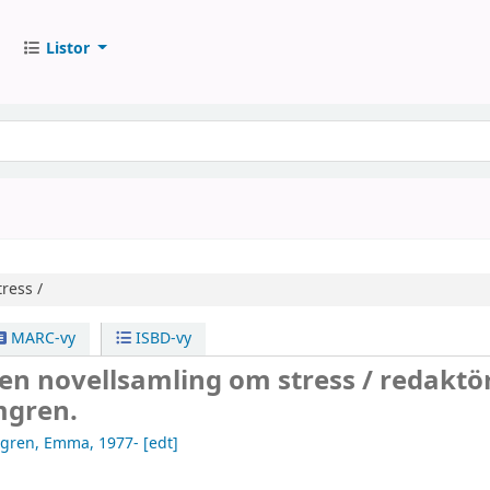
Listor
ress /
MARC-vy
ISBD-vy
en novellsamling om stress /
redaktör
gren.
gren, Emma
, 1977-
[edt]