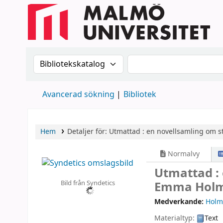
Sök i katalogen efter:
Sök i katalogen
Avancerad sökning
Bibliotek
Hem
Detaljer för:
Utmattad :
en novellsamling om st
Normalvy
Utmattad : 
Bild från Syndetics
Emma Holm
Medverkande:
Holm
Materialtyp:
Text