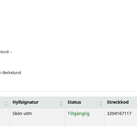
Nord --
n Berkelund
Hyllsignatur
Status
Streckkod
Skön utm
Tillgänglig
3204167117