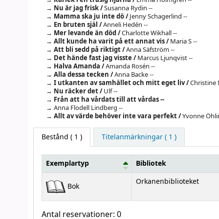
Nu är jag frisk /
Susanna Rydin --
Mamma ska ju inte dö /
Jenny Schagerlind --
En bruten själ /
Anneli Hedén --
Mer levande än död /
Charlotte Wikhall --
Allt kunde ha varit på ett annat vis /
Maria S --
Att bli sedd på riktigt /
Anna Säfström --
Det hände fast jag visste /
Marcus Ljunqvist --
Halva Amanda /
Amanda Rosén --
Alla dessa tecken /
Anna Backe --
I utkanten av samhället och mitt eget liv /
Christine 
Nu räcker det /
Ulf --
Från att ha vårdats till att vårdas --
Anna Flodell Lindberg --
Allt av värde behöver inte vara perfekt /
Yvonne Öhli
Bestånd
( 1 )
Titelanmärkningar ( 1 )
Exemplartyp
Bibliotek
Bestånd
Orkanenbiblioteket
Bok
Antal reservationer: 0