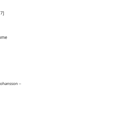
7]
ume
Johansson --