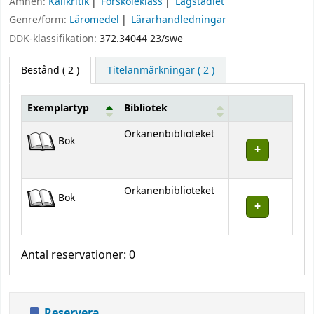
Ämnen:
Källkritik
Förskoleklass
Lågstadiet
Genre/form:
Läromedel
Lärarhandledningar
DDK-klassifikation:
372.34044 23/swe
Bestånd
( 2 )
Titelanmärkningar ( 2 )
Exemplartyp
Bibliotek
Bestånd
Orkanenbiblioteket
Bok
Orkanenbiblioteket
Bok
Antal reservationer: 0
Reservera