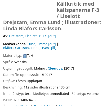
Källkritik med
källspanarna F-3
/
Liselott
Drejstam, Emma Lund ; illustrationer:
Linda Blåfors Carlsson.
Av:
Drejstam, Liselott
, 1977-
[aut]
Medverkande:
Lund, Emma
[aut]
Blåfors Carlsson, Linda
, 1985-
[ill]
Materialtyp:
Text
Språk:
Svenska
Utgivningsuppgift:
Malmö :
Gleerups,
[2017]
Datum för upphovsrätt:
@2017
Utgåva:
Första upplagan
Beskrivning:
112 sidor illustrationer 30 cm
Innehållstyp:
text
Medietyp:
unmediated
Bärartyp:
volume
ISBN:
9789140694706