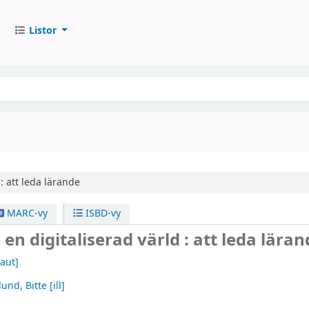
Listor
:
att leda lärande
MARC-vy
ISBD-vy
 en digitaliserad värld : att leda lära
aut]
und, Bitte
[ill]