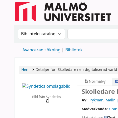
Sök i katalogen efter:
Sök i katalogen
Avancerad sökning
Bibliotek
Hem
Detaljer för:
Skolledare i en digitaliserad värld 
Normalvy
Skolledare i
Bild från Syndetics
Av:
Frykman, Malin
[
Medverkande:
Granl
Materialtyp:
Text