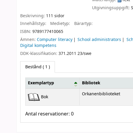
Utgivningsuppgift:
Beskrivning:
111 sidor
Innehållstyp:
Medietyp:
Bärartyp:
ISBN:
9789177410065
Ämnen:
Computer literacy
School administrators
Sc
Digital kompetens
DDK-klassifikation:
371.2011 23/swe
Bestånd
( 1 )
Exemplartyp
Bibliotek
Bestånd
Orkanenbiblioteket
Bok
Antal reservationer: 0