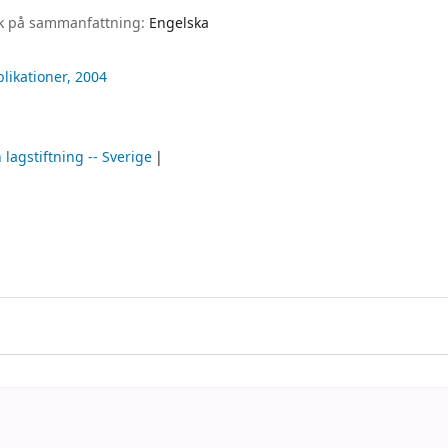
k på sammanfattning:
Engelska
blikationer,
2004
 lagstiftning -- Sverige