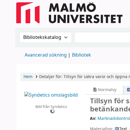
Sök i katalogen efter:
Sök i katalogen
Avancerad sökning
Bibliotek
Hem
Detaljer för:
Tillsyn för säkra varor och öppna
Normalvy
Tillsyn för
Bild från Syndetics
betänkand
Av:
Marknadskontro
Materialtyp:
Text