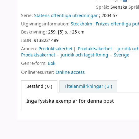
Språk:
Svenska
Språ
Serie:
Statens offentliga utredningar
; 2004:57
Utgivningsinformation:
Stockholm :
Fritzes offentliga pu
Beskrivning:
259, [5] s. ; 25 cm
ISBN:
9138221489
Ämnen:
Produktsäkerhet
Produktsäkerhet -- juridik och
Produktsäkerhet -- juridik och lagstiftning -- Sverige
Genre/form:
Bok
Onlineresurser:
Online access
Bestånd
( 0 )
Titelanmärkningar ( 3 )
Inga fysiska exemplar för denna post