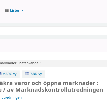
Listor
 marknader :
betänkande /
MARC-vy
ISBD-vy
 säkra varor och öppna marknader :
e /
av Marknadskontrollutredningen
llutredningen