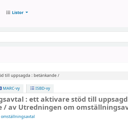
Listor
töd till uppsagda : betänkande /
MARC-vy
ISBD-vy
savtal : ett aktivare stöd till uppsagd
e /
av Utredningen om omställningsav
omställningsavtal