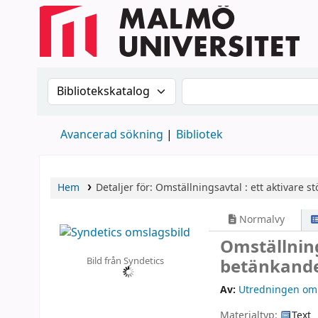
Sök i katalogen efter:
Sök i katalogen
Avancerad sökning
Bibliotek
Hem
Detaljer för:
Omställningsavtal :
ett aktivare s
Normalvy
Omställning
Bild från Syndetics
betänkand
Av:
Utredningen om 
Materialtyp:
Text