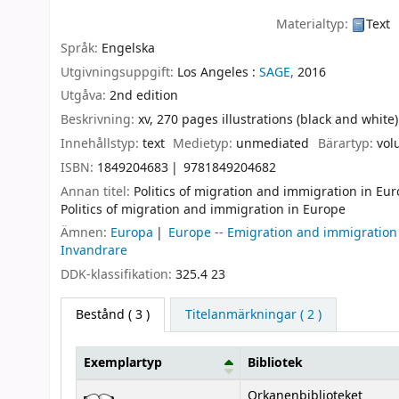
Materialtyp:
Text
Språk:
Engelska
Utgivningsuppgift:
Los Angeles :
SAGE,
2016
Utgåva:
2nd edition
Beskrivning:
xv, 270 pages illustrations (black and white
Innehållstyp:
text
Medietyp:
unmediated
Bärartyp:
vol
ISBN:
1849204683
9781849204682
Annan titel:
Politics of migration and immigration in Eu
Politics of migration and immigration in Europe
Ämnen:
Europa
Europe -- Emigration and immigration
Invandrare
DDK-klassifikation:
325.4 23
Bestånd
( 3 )
Titelanmärkningar ( 2 )
Exemplartyp
Bibliotek
Bestånd
Orkanenbiblioteket