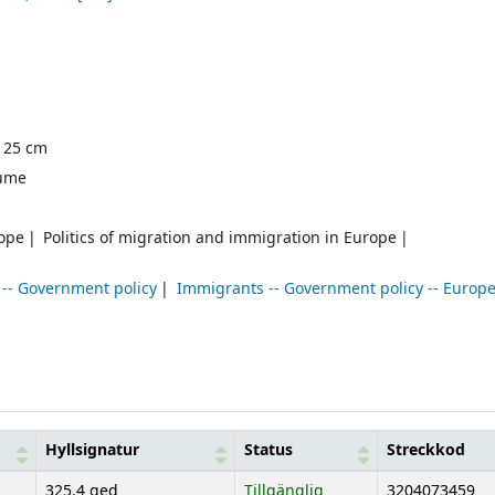
) 25 cm
ume
rope
Politics of migration and immigration in Europe
 -- Government policy
Immigrants -- Government policy -- Europ
Hyllsignatur
Status
Streckkod
325.4 ged
Tillgänglig
3204073459