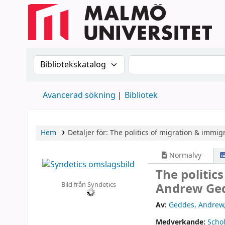
Sök i katalogen efter:
Sök i katalogen
Avancerad sökning
Bibliotek
Hem
Detaljer för:
The politics of migration & immigr
Normalvy
The politic
Bild från Syndetics
Andrew Ged
Av:
Geddes, Andrew
Medverkande:
Schol