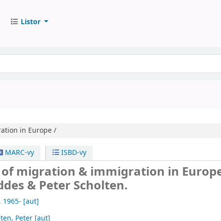
Listor
ation in Europe /
MARC-vy
ISBD-vy
s of migration & immigration in Europe
des & Peter Scholten.
, 1965-
[aut]
ten, Peter
[aut]