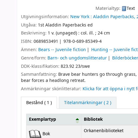
Materialtyp:
Text
Utgivningsinformation:
New York :
Aladdin Paperbacks,
Utgåva:
1st Aladdin Paperbacks ed
Beskrivning:
1 v. (unpaged) : col. ill. ; 24 cm
ISBN:
0689853491
978-0-689-85349-4
Ämnen:
Bears -- Juvenile fiction
Hunting -- Juvenile fic
Genre/form:
Barn- och ungdomslitteratur
Bilderböcke
DDK-klassifikation:
823.92 23/swe
Sammanfattning:
Brave bear hunters go through grass, 
bear forces a headlong retreat.
Anmärkningar skönlitteratur:
Klicka för att öppna i nytt 
Bestånd
( 1 )
Titelanmärkningar ( 2 )
Exemplartyp
Bibliotek
Bestånd
Orkanenbiblioteket
Bok