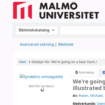
Sök i katalogen efter:
Sök i katalogen
Avancerad sökning
Bibliotek
Hem
Detaljer för:
We're going on a bear hunt /
Normalvy
We're going
Bild från Syndetics
illustrated
Av:
Rosen, Michael
,
Medverkande:
Oxen