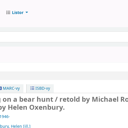
Listor
MARC-vy
ISBD-vy
 on a bear hunt /
retold by Michael Ro
 by Helen Oxenbury.
 1946-
bury, Helen
[ill.]