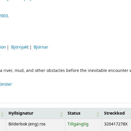
2003.
tion
Björnjakt
Björnar
r
a river, mud, and other obstacles before the inevitable encounter 
fönster
Hyllsignatur
Status
Streckkod
Bilderbok (eng) ros
Tillgänglig
320417278X