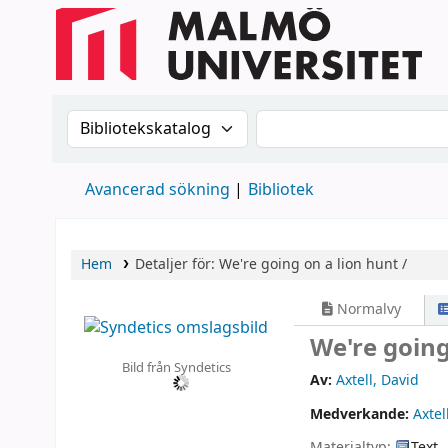
Sök i katalogen efter:
Sök i katalogen
Avancerad sökning
Bibliotek
Hem
Detaljer för:
We're going on a lion hunt /
Normalvy
We're going
Bild från Syndetics
Av:
Axtell, David
Medverkande:
Axtel
Materialtyp:
Text