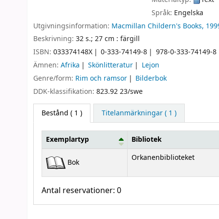
Språk:
Engelska
Utgivningsinformation:
Macmillan Childern's Books,
199
Beskrivning:
32 s.; 27 cm : färgill
ISBN:
033374148X
0-333-74149-8
978-0-333-74149-8
Ämnen:
Afrika
Skönlitteratur
Lejon
Genre/form:
Rim och ramsor
Bilderbok
DDK-klassifikation:
823.92 23/swe
Bestånd
( 1 )
Titelanmärkningar ( 1 )
Exemplartyp
Bibliotek
Bestånd
Orkanenbiblioteket
Bok
Antal reservationer: 0