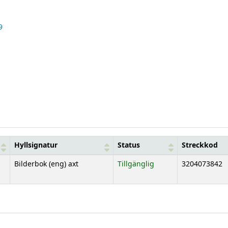
9
Hyllsignatur
Status
Streckkod
Bilderbok (eng) axt
Tillgänglig
3204073842