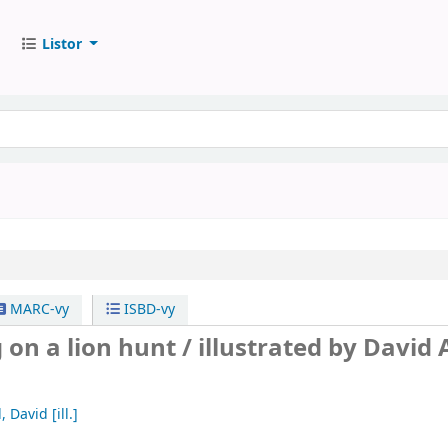
Listor
MARC-vy
ISBD-vy
 on a lion hunt /
illustrated by David 
l, David
[ill.]