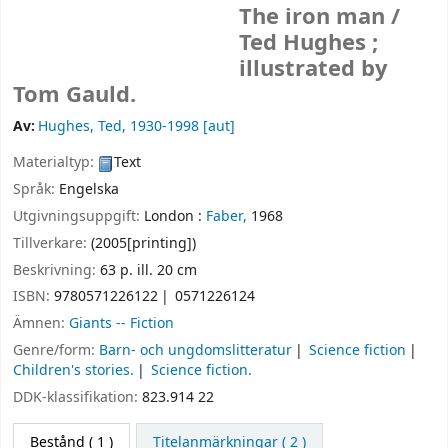
The iron man /
Ted Hughes ;
illustrated by
Tom Gauld.
Av:
Hughes, Ted
, 1930-1998
[aut]
Materialtyp:
Text
Språk:
Engelska
Utgivningsuppgift:
London :
Faber,
1968
Tillverkare:
(2005[printing])
Beskrivning:
63 p. ill. 20 cm
ISBN:
9780571226122
0571226124
Ämnen:
Giants -- Fiction
Genre/form:
Barn- och ungdomslitteratur
Science fiction
Children's stories.
Science fiction.
DDK-klassifikation:
823.914 22
Bestånd
( 1 )
Titelanmärkningar ( 2 )