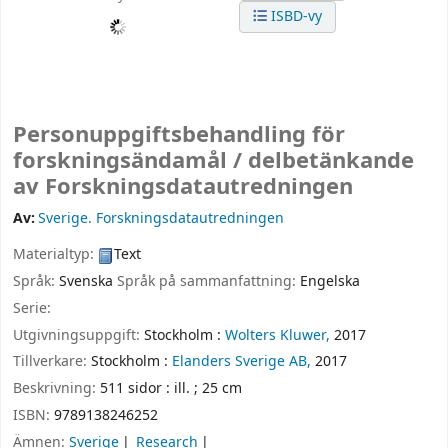
ISBD-vy
Personuppgiftsbehandling för
forskningsändamål /
delbetänkande
av Forskningsdatautredningen
Av:
Sverige. Forskningsdatautredningen
Materialtyp:
Text
Språk:
Svenska
Språk på sammanfattning:
Engelska
Serie:
Utgivningsuppgift:
Stockholm :
Wolters Kluwer,
2017
Tillverkare:
Stockholm :
Elanders Sverige AB,
2017
Beskrivning:
511 sidor : ill. ; 25 cm
ISBN:
9789138246252
Ämnen:
Sverige
Research