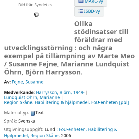
MARC-vy
Bild från Syndetics
ISBD-vy
Olika
stödinsatser till
föräldrar med
utvecklingsstörning : och några
exempel på tillämpning av Marte Meo
/
Susanne Fejne, Marianne Lundquist
Öhrn, Björn Harrysson.
Av:
Fejne, Susanne
Medverkande:
Harrysson, Björn
, 1949-
Lundquist Öhrn, Marianne
Region Skåne. Habilitering & hjälpmedel. FoU-enheten
[pbl]
Materialtyp:
Text
Språk:
Svenska
Utgivningsuppgift:
Lund :
FoU-enheten, Habilitering &
Hjälpmedel, Region Skåne,
2006