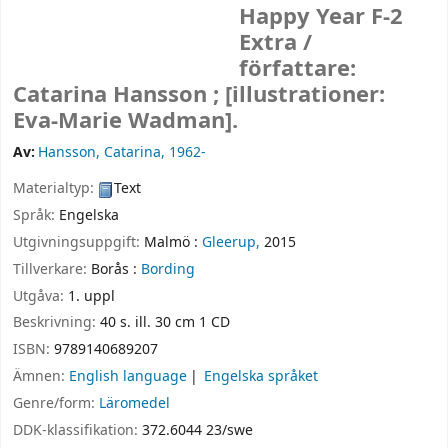
Happy Year F-2
Extra /
författare:
Catarina Hansson ; [illustrationer:
Eva-Marie Wadman].
Av:
Hansson, Catarina
, 1962-
Materialtyp:
Text
Språk:
Engelska
Utgivningsuppgift:
Malmö :
Gleerup,
2015
Tillverkare:
Borås :
Bording
Utgåva:
1. uppl
Beskrivning:
40 s. ill. 30 cm 1 CD
ISBN:
9789140689207
Ämnen:
English language
Engelska språket
Genre/form:
Läromedel
DDK-klassifikation:
372.6044 23/swe