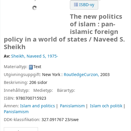
ISBD-vy
The new politics
of islam : pan-
islamic foreign
policy in a world of states /
Naveed S.
Sheikh
Av:
Sheikh, Naveed S
, 1975-
Materialtyp:
Text
Utgivningsuppgift:
New York :
RoutledgeCurzon,
2003
Beskrivning:
206 sidor
Innehållstyp:
Medietyp:
Bärartyp:
ISBN:
9780700715923
Ämnen:
Islam and politics
Panislamism
Islam och politik
Panislamism
DDK-klassifikation:
327.091767 23/swe