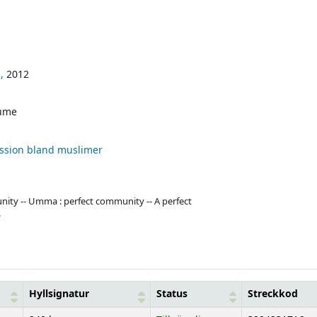
,
2012
ume
ssion bland muslimer
 unity -- Umma : perfect community -- A perfect
.
Hyllsignatur
Status
Streckkod