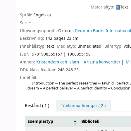
Materialtyp:
Text
Språk:
Engelska
Serie:
Utgivningsuppgift:
Oxford :
Regnum Books International
Beskrivning:
142 pages 23 cm
Innehållstyp:
text
Medietyp:
unmediated
Bärartyp:
vol
ISBN:
9781908355157
1908355158
Ämnen:
Kristendom och islam
Kristna konvertiter
Mi
DDK-klassifikation:
248.246 23
Innehåll:
Introduction -- The perfect researcher -- Tawhid : perfect
dream -- A perfect believer -- A perfect identity -- Conclusion
Bestånd
( 1 )
Titelanmärkningar ( 2 )
Exemplartyp
Bibliotek
Bestånd