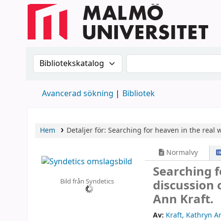
Sök i katalogen efter:
Sök i katalogen
Avancerad sökning
Bibliotek
Hem
Detaljer för:
Searching for heaven in the real w
Normalvy
Searching f
Bild från Syndetics
discussion 
Ann Kraft.
Av:
Kraft, Kathryn A