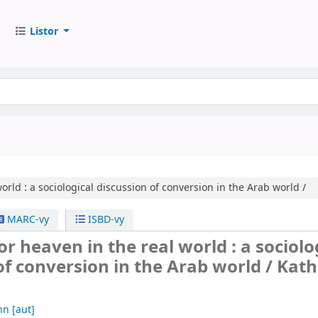
Listor
orld :
a sociological discussion of conversion in the Arab world /
MARC-vy
ISBD-vy
or heaven in the real world : a sociolo
of conversion in the Arab world /
Kath
nn
[aut]