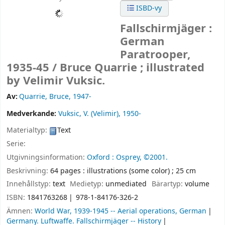
ISBD-vy
Fallschirmjäger :
German
Paratrooper,
1935-45 /
Bruce Quarrie ; illustrated
by Velimir Vuksic.
Av:
Quarrie, Bruce
, 1947-
Medverkande:
Vuksic, V. (Velimir)
, 1950-
Materialtyp:
Text
Serie:
Utgivningsinformation:
Oxford :
Osprey,
©2001.
Beskrivning:
64 pages : illustrations (some color) ; 25 cm
Innehållstyp:
text
Medietyp:
unmediated
Bärartyp:
volume
ISBN:
1841763268
978-1-84176-326-2
Ämnen:
World War, 1939-1945 -- Aerial operations, German
Germany. Luftwaffe. Fallschirmjäger -- History