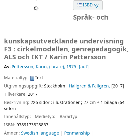
ISBD-vy
Språk- och
kunskapsutvecklande undervisning
F3 : cirkelmodellen, genrepedagogik,
ALS och IKT /
Karin Pettersson
Av:
Pettersson, Karin, (lärare)
, 1975-
[aut]
Materialtyp:
Text
Utgivningsuppgift:
Stockholm :
Hallgren & Fallgren,
[2017]
Tillverkare:
2017
Beskrivning:
226 sidor : illustrationer ; 27 cm + 1 bilaga (64
sidor)
Innehållstyp:
Medietyp:
Bärartyp:
ISBN:
9789173828857
Ämnen:
Swedish language
Penmanship