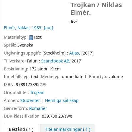
Trojkan /
Niklas
Elmér.
Av:
Elmér, Niklas
, 1983-
[aut]
Materialtyp:
Text
Språk:
Svenska
Utgivningsuppgift:
[Stockholm] :
Atlas,
[2017]
Tillverkare:
Falun :
Scandbook AB,
2017
Beskrivning:
172 sidor 19 cm
Innehållstyp:
text
Medietyp:
unmediated
Bärartyp:
volume
ISBN:
9789173895279
Originaltitel:
Trojkan
Ämnen:
Studenter
Hemliga sällskap
Genre/form:
Romaner
DDK-klassifikation:
839.738 23/swe
Bestånd
( 1 )
Titelanmärkningar ( 1 )