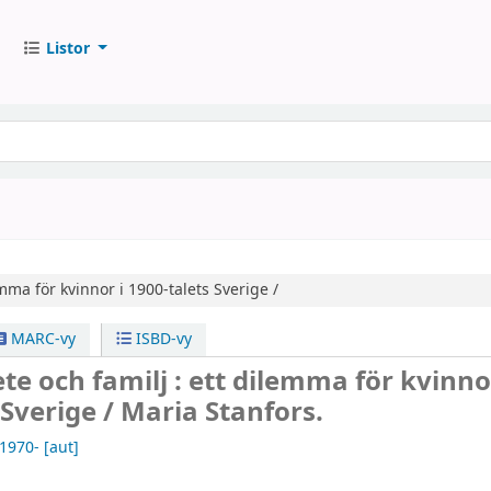
Listor
mma för kvinnor i 1900-talets Sverige /
MARC-vy
ISBD-vy
te och familj : ett dilemma för kvinno
 Sverige /
Maria Stanfors.
 1970-
[aut]