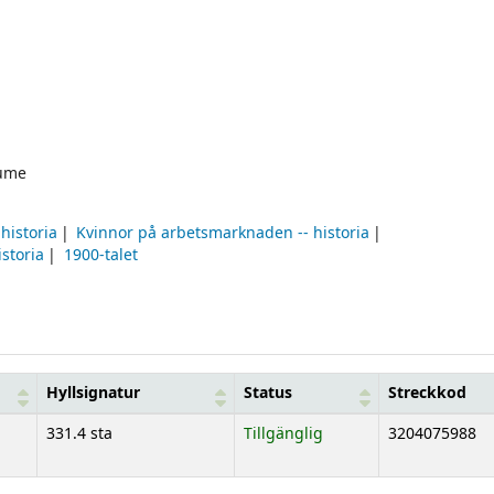
ume
 historia
Kvinnor på arbetsmarknaden -- historia
istoria
1900-talet
Hyllsignatur
Status
Streckkod
331.4 sta
Tillgänglig
3204075988