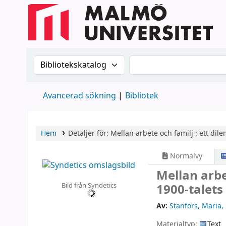
Sök i katalogen efter:
Sök i katalogen
Avancerad sökning
Bibliotek
Hem
Detaljer för:
Mellan arbete och familj :
ett dile
Normalvy
Mellan arbe
Bild från Syndetics
1900-talets
Av:
Stanfors, Maria
,
Materialtyp:
Text