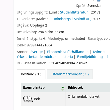
Språk:
Svenska
Utgivningsuppgift:
Lund :
Studentlitteratur,
[2017]
Tillverkare:
[Malmö] :
Holmbergs i Malmö AB,
2017
Utgåva:
Upplaga 2
Beskrivning:
296 sidor 22 cm
Innehållstyp:
text
Medietyp:
unmediated
Bärartyp:
vol
ISBN:
9789144121604
Ämnen:
Sverige
Ekonomiska förhållanden
Kvinnor --
Yrkesarbetande mödrar -- historia
Familjebildning -- h
DDK-klassifikation:
331.4094850904 23/swe
Bestånd
( 1 )
Titelanmärkningar ( 1 )
Exemplartyp
Bibliotek
Bestånd
Orkanenbiblioteket
Bok