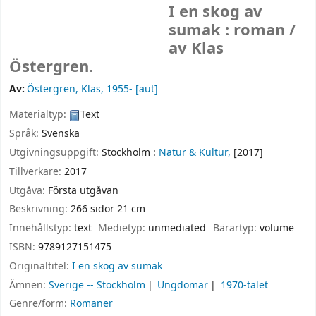
I en skog av
sumak : roman /
av Klas
Östergren.
Av:
Östergren, Klas
, 1955-
[aut]
Materialtyp:
Text
Språk:
Svenska
Utgivningsuppgift:
Stockholm :
Natur & Kultur,
[2017]
Tillverkare:
2017
Utgåva:
Första utgåvan
Beskrivning:
266 sidor 21 cm
Innehållstyp:
text
Medietyp:
unmediated
Bärartyp:
volume
ISBN:
9789127151475
Originaltitel:
I en skog av sumak
Ämnen:
Sverige -- Stockholm
Ungdomar
1970-talet
Genre/form:
Romaner