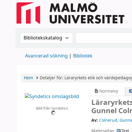
Sök i katalogen efter:
Sök i katalogen
Avancerad sökning
Bibliotek
Hem
Detaljer för:
Läraryrkets etik och värdepedagog
Normalvy
Läraryrkets
Bild från Syndetics
Gunnel Col
Av:
Colnerud, Gunne
Materialtyp:
Text