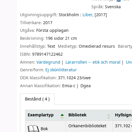
Språk:
Svenska
Utgivningsuppgift:
Stockholm :
Liber,
[2017]
Tillverkare:
2017
Utgåva:
Första upplagan
Beskrivning:
196 sidor 21 cm
Innehållstyp:
Text
Medietyp:
Omedierad resurs
Bärart
ISBN:
9789147122462
Ämnen:
Värdegrund
Lärarrollen -- etik och moral
Und
Genre/form:
Ej skönlitteratur
DDK-klassifikation:
371.1024 23/swe
Annan klassifikation:
Emia-c
Dgea
Bestånd
( 4 )
Exemplartyp
Bibliotek
Hyllsign
Bestånd
Orkanenbiblioteket
371.102 
Bok