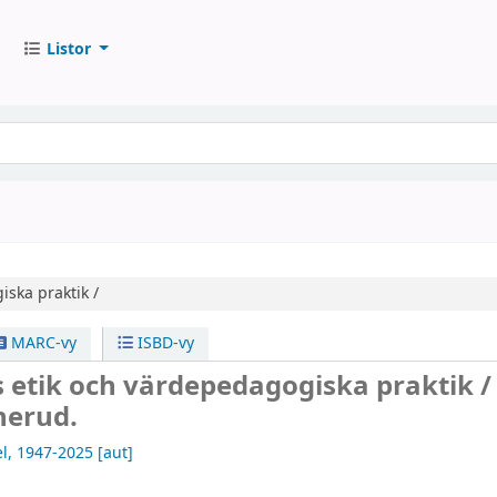
Listor
iska praktik /
MARC-vy
ISBD-vy
 etik och värdepedagogiska praktik /
nerud.
l
, 1947-2025
[aut]