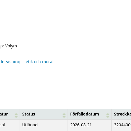
yp:
Volym
ervisning -- etik och moral
atur
Status
Förfallodatum
Streckk
col
Utlånad
2026-08-21
3204400