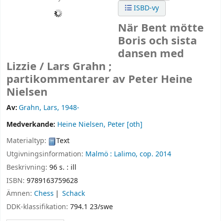
ISBD-vy
När Bent mötte
Boris och sista
dansen med
Lizzie /
Lars Grahn ;
partikommentarer av Peter Heine
Nielsen
Av:
Grahn, Lars
, 1948-
Medverkande:
Heine Nielsen, Peter
[oth]
Materialtyp:
Text
Utgivningsinformation:
Malmö :
Lalimo,
cop. 2014
Beskrivning:
96 s. : ill
ISBN:
9789163759628
Ämnen:
Chess
Schack
DDK-klassifikation:
794.1 23/swe