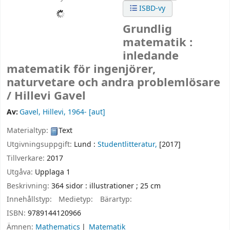
ISBD-vy
Grundlig
matematik :
inledande
matematik för ingenjörer,
naturvetare och andra problemlösare
/
Hillevi Gavel
Av:
Gavel, Hillevi
, 1964-
[aut]
Materialtyp:
Text
Utgivningsuppgift:
Lund :
Studentlitteratur,
[2017]
Tillverkare:
2017
Utgåva:
Upplaga 1
Beskrivning:
364 sidor : illustrationer ; 25 cm
Innehållstyp:
Medietyp:
Bärartyp:
ISBN:
9789144120966
Ämnen:
Mathematics
Matematik