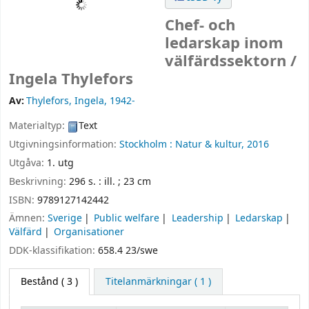
Chef- och
ledarskap inom
välfärdssektorn /
Ingela Thylefors
Av:
Thylefors, Ingela
, 1942-
Materialtyp:
Text
Utgivningsinformation:
Stockholm :
Natur & kultur,
2016
Utgåva:
1. utg
Beskrivning:
296 s. : ill. ; 23 cm
ISBN:
9789127142442
Ämnen:
Sverige
Public welfare
Leadership
Ledarskap
Välfärd
Organisationer
DDK-klassifikation:
658.4 23/swe
Bestånd
( 3 )
Titelanmärkningar ( 1 )