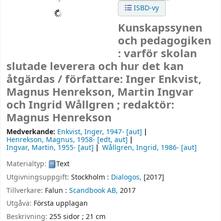
ISBD-vy
Kunskapssynen
och pedagogiken
: varför skolan
slutade leverera och hur det kan
åtgärdas /
författare: Inger Enkvist,
Magnus Henrekson, Martin Ingvar
och Ingrid Wållgren ; redaktör:
Magnus Henrekson
Medverkande:
Enkvist, Inger
, 1947-
[aut]
Henrekson, Magnus
, 1958-
[edt, aut]
Ingvar, Martin
, 1955-
[aut]
Wållgren, Ingrid
, 1986-
[aut]
Materialtyp:
Text
Utgivningsuppgift:
Stockholm :
Dialogos,
[2017]
Tillverkare:
Falun :
Scandbook AB,
2017
Utgåva:
Första upplagan
Beskrivning:
255 sidor ; 21 cm