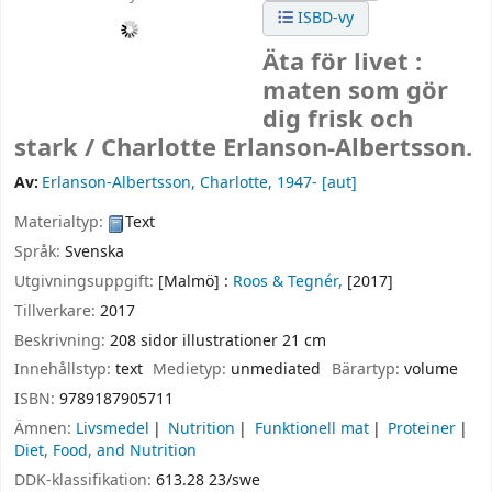
ISBD-vy
Äta för livet :
maten som gör
dig frisk och
stark /
Charlotte Erlanson-Albertsson.
Av:
Erlanson-Albertsson, Charlotte
, 1947-
[aut]
Materialtyp:
Text
Språk:
Svenska
Utgivningsuppgift:
[Malmö] :
Roos & Tegnér,
[2017]
Tillverkare:
2017
Beskrivning:
208 sidor illustrationer 21 cm
Innehållstyp:
text
Medietyp:
unmediated
Bärartyp:
volume
ISBN:
9789187905711
Ämnen:
Livsmedel
Nutrition
Funktionell mat
Proteiner
Diet, Food, and Nutrition
DDK-klassifikation:
613.28 23/swe