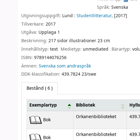
Språk:
Svenska
Utgivningsuppgift:
Lund :
Studentlitteratur,
[2017]
Tillverkare:
2017
Utgåva:
Upplaga 1
Beskrivning:
217 sidor illustrationer 23 cm
Innehållstyp:
text
Medietyp:
unmediated
Bärartyp:
vol
ISBN:
9789144076256
Ämnen:
Svenska som andraspråk
DDK-klassifikation:
439.7824 23/swe
Bestånd
( 6 )
Exemplartyp
Bibliotek
Hyll
Bestånd
Orkanenbiblioteket
439.7
Bok
Orkanenbiblioteket
439.7
Bok