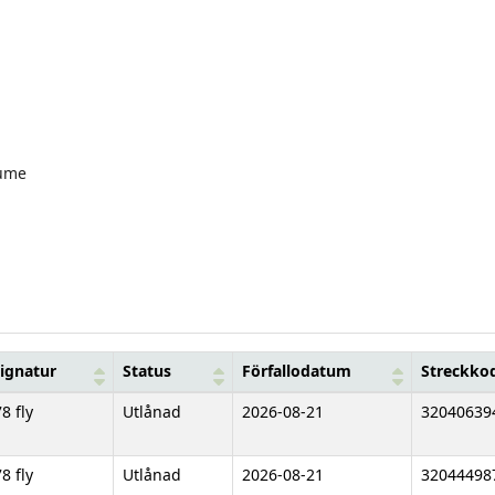
ume
signatur
Status
Förfallodatum
Streckko
8 fly
Utlånad
2026-08-21
32040639
8 fly
Utlånad
2026-08-21
32044498