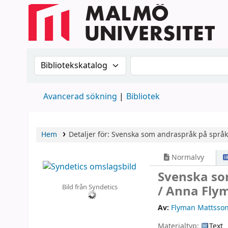
Sök i katalogen efter:
Sök i katalogen
Avancerad sökning
Bibliotek
Hem
Detaljer för:
Svenska som andraspråk på språk
Normalvy
Svenska so
Bild från Syndetics
/
Anna Fly
Av:
Flyman Mattsson
Materialtyp:
Text