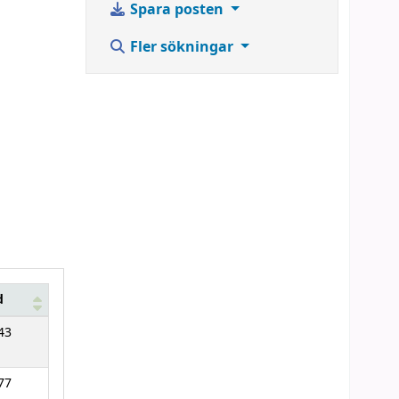
Spara posten
Fler sökningar
d
43
77