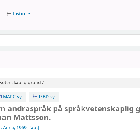
Listor
vetenskaplig grund /
MARC-vy
ISBD-vy
m andraspråk på språkvetenskaplig 
man Mattsson.
, Anna
, 1969-
[aut]