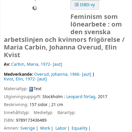
ISBD-vy
Feminism som
lönearbete : om
den svenska
arbetslinjen och kvinnors frigörelse /
Maria Carbin, Johanna Overud, Elin
Kvist
Av:
Carbin, Maria
, 1972-
[aut]
Medverkande:
Overud, Johanna
, 1966-
[aut]
Kvist, Elin
, 1972-
[aut]
Materialtyp:
Text
Utgivningsuppgift:
Stockholm :
Leopard förlag,
2017
Beskrivning:
157 sidor ; 21 cm
Innehållstyp:
Medietyp:
Bärartyp:
ISBN:
9789173436489
Ämnen:
Sverige
Work
Labor
Equality